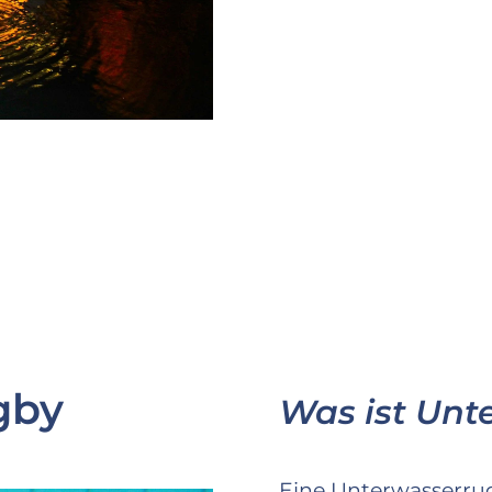
gby
Was ist Unt
Eine Unterwasserru