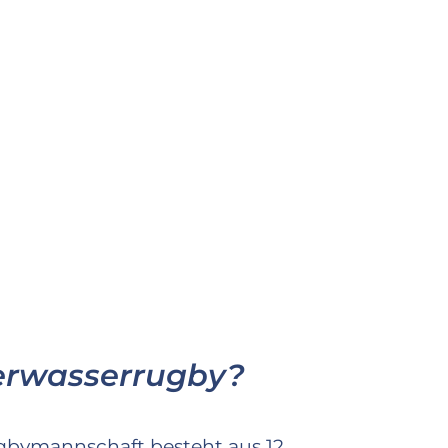
erwasserrugby?
gbymannschaft besteht aus 12