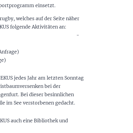
portprogramm einsetzt.
gby, welches auf der Seite näher
EKUS folgende Aktivitäten an:
rnen -
Anfrage)
ge)
 EKUS jedes Jahr am letzten Sonntag
ristbaumversenken bei der
agenfurt. Bei dieser besinnlichen
lle im See verstorbenen gedacht.
EKUS auch eine Bibliothek und