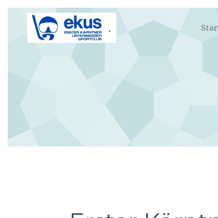
.
Star